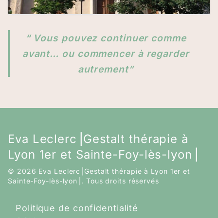
“ Vous pouvez continuer comme
avant… ou commencer à regarder
autrement”
Eva Leclerc⎟Gestalt thérapie à
Lyon 1er et Sainte-Foy-lès-lyon⎟
© 2026 Eva Leclerc⎟Gestalt thérapie à Lyon 1er et
Sainte-Foy-lès-lyon⎟.
Tous droits réservés
Politique de confidentialité